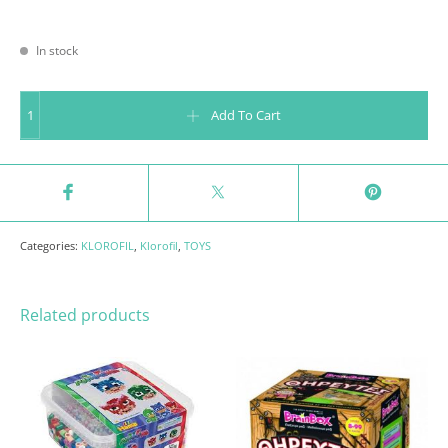
In stock
Klorofil Υδροπλάνο quantity
Add To Cart
Categories:
KLOROFIL
,
Klorofil
,
TOYS
Related products