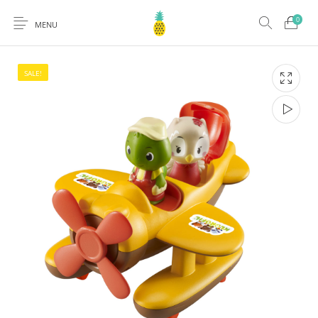
0
MENU
SALE!