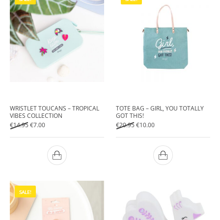
WRISTLET TOUCANS – TROPICAL
TOTE BAG – GIRL, YOU TOTALLY
VIBES COLLECTION
GOT THIS!
Original price was: €14.95.
Current price is: €7.00.
Original price was: €20.95.
Current price is: €10.00.
€
14.95
€
7.00
€
20.95
€
10.00
SALE!