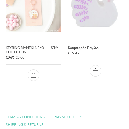
KEYRING MANEKI-NEKO – LUCKY
Κουμπαράς Παγώνι
COLLECTION
€
15.95
Original price was: €9.95.
Current price is: €6.00.
€
9.95
€
6.00
TERMS & CONDITIONS
PRIVACY POLICY
SHIPPING & RETURNS