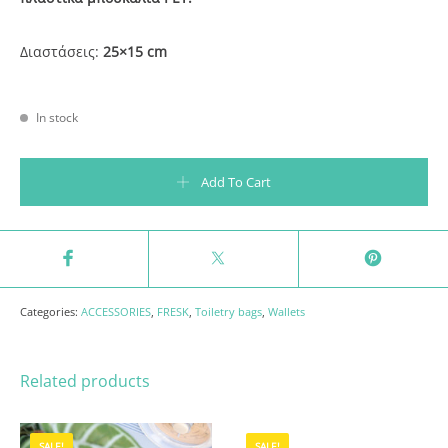
Διαστάσεις:
25×15 cm
In stock
Νεσεσέρ 25x15cm - Giraffe quantity
Add To Cart
Categories:
ACCESSORIES
,
FRESK
,
Toiletry bags
,
Wallets
Related products
SALE!
SALE!