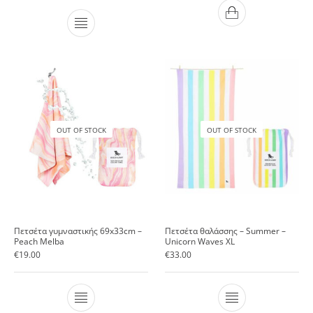
OUT OF STOCK
OUT OF STOCK
Πετσέτα γυμναστικής 69x33cm –
Πετσέτα θαλάσσης – Summer –
Peach Melba
Unicorn Waves XL
€
19.00
€
33.00