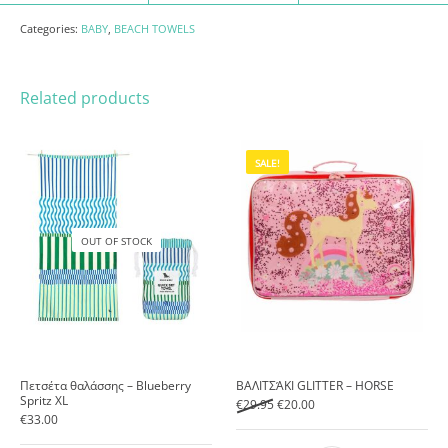
Categories:
BABY
,
BEACH TOWELS
Related products
SALE!
OUT OF STOCK
Πετσέτα θαλάσσης – Blueberry
ΒΑΛΙΤΣΆΚΙ GLITTER – HORSE
Spritz ΧL
Original price was: €29.95.
Current price is: €20.00.
€
29.95
€
20.00
€
33.00