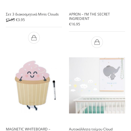
Σετ 3 διακοσμητικά Minis Clouds
APRON – I’M THE SECRET
INGREDIENT
Original price was: €5.95.
Current price is: €3.95.
€
5.95
€
3.95
€
16.95
MAGNETIC WHITEBOARD –
Αυτοκόλλητα τοίχου Cloud