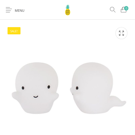
0
MENU
SALE!