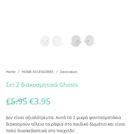
Home
/
HOME ACCESSORIES
/
Decoration
Σετ 2 διακοσμητικά Ghosts
Original price was: €5.95.
Current price is: €3.95
€
5.95
€
3.95
Δεν είναι αξιολάτρευτα; Αυτά τα 2 μικρά φαντασματάκια
διακοσμούν τέλεια τα ράφια στο παιδικό δωμάτιο και είναι
πολύ διασκεδαστικά στο παιχνίδι!